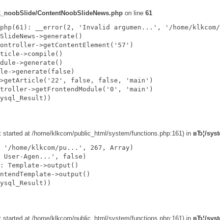
k_noobSlide/ContentNoobSlideNews.php
on line
61
php(61): __error(2, 'Invalid argumen...', '/home/klkcom/
SlideNews->generate()

ontroller->getContentElement('57')

ticle->compile()

dule->generate()

le->generate(false)

>getArticle('22', false, false, 'main')

troller->getFrontendModule('0', 'main')

ysql_Result))

ut started at /home/klkcom/public_html/system/functions.php:161) in
вЂ¦/syst
 '/home/klkcom/pu...', 267, Array)

 User-Agen...', false)

: Template->output()

ntendTemplate->output()

ysql_Result))

ut started at /home/klkcom/public_html/system/functions.php:161) in
вЂ¦/syst