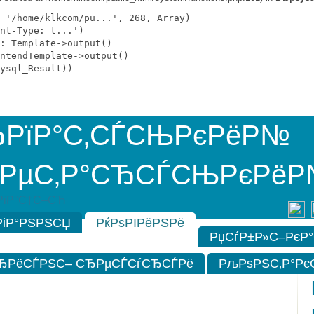
 '/home/klkcom/pu...', 268, Array)

nt-Type: t...')

: Template->output()

ntendTemplate->output()

ysql_Result))

РїР°С‚СЃСЊРєРёР№
РµС‚Р°СЂСЃСЊРєРёР
РіР°С†С–СЋ
РіР°РЅРЅСЏ
РќРѕРІРёРЅРё
РџСѓР±Р»С–РєР
ЂРёСЃРЅС– СЂРµСЃСѓСЂСЃРё
РљРѕРЅС‚Р°Рє