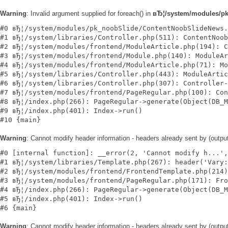
Warning
: Invalid argument supplied for foreach() in
вЂ¦/system/modules/p
#0 вЂ¦/system/modules/pk_noobSlide/ContentNoobSlideNews.
#1 вЂ¦/system/libraries/Controller.php(511): ContentNoob
#2 вЂ¦/system/modules/frontend/ModuleArticle.php(194): C
#3 вЂ¦/system/modules/frontend/Module.php(140): ModuleAr
#4 вЂ¦/system/modules/frontend/ModuleArticle.php(71): Mo
#5 вЂ¦/system/libraries/Controller.php(443): ModuleArtic
#6 вЂ¦/system/libraries/Controller.php(307): Controller-
#7 вЂ¦/system/modules/frontend/PageRegular.php(100): Con
#8 вЂ¦/index.php(266): PageRegular->generate(Object(DB_M
#9 вЂ¦/index.php(401): Index->run()

Warning
: Cannot modify header information - headers already sent by (outp
#0 [internal function]: __error(2, 'Cannot modify h...',
#1 вЂ¦/system/libraries/Template.php(267): header('Vary:
#2 вЂ¦/system/modules/frontend/FrontendTemplate.php(214)
#3 вЂ¦/system/modules/frontend/PageRegular.php(171): Fro
#4 вЂ¦/index.php(266): PageRegular->generate(Object(DB_M
#5 вЂ¦/index.php(401): Index->run()

Warning
: Cannot modify header information - headers already sent by (outp