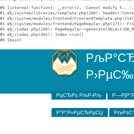
#0 [internal function]: __error(2, 'Cannot modify h...',
#1 вЂ¦/system/libraries/Template.php(268): header('Conte
#2 вЂ¦/system/modules/frontend/FrontendTemplate.php(214)
#3 вЂ¦/system/modules/frontend/PageRegular.php(171): Fro
#4 вЂ¦/index.php(266): PageRegular->generate(Object(DB_M
#5 вЂ¦/index.php(401): Index->run()

РљР°СЂ
Р›РµС‰
РџСЂРѕРїСѓСЃС‚РёС‚Рё РЅР°РІС–
РџСЂРѕ РљР›Рљ
Р—РјР°
Р“Р°Р»РµСЂРµСЏ
РљРѕС