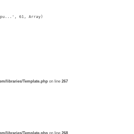
pu...', 61, Array)

em/libraries/Template.php
on line
267
em/libraries/Template.php
on line
268