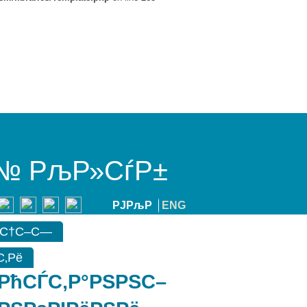
№ РљР»СѓР±
РЈРљР
ENG
°С†С–С—
С‚Рё
РћСЃС‚Р°РЅРЅС–