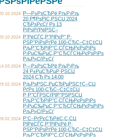
РЅРѕРІРёРЅРё
Р—Р±РѕСЂРё РљР›Рљ
20.10.2024
20 Р¶РѕРІС‚РЅСЏ 2024
СЂРѕРєСѓ Рѕ 13
РіРѕРґРёРЅС–
Р’РёСЃС‚Р°РІРєР° Р·
20.10.2024
РЅР°РіРѕРґРё 100-СЂС–С‡С‡СЏ
РљР°СЂРїР°С‚СЃСЊРєРѕРіРѕ
Р›РµС‰РµС‚Р°СЂСЃСЊРєРѕРіРѕ
РљР»СѓР±Сѓ
Р—Р±РѕСЂРё РљР›Рљ
14.03.2024
24 Р±РµСЂРµР·РЅСЏ
2024 СЂ Рѕ 14:00
РљРѕРЅС„РµСЂРµРЅС†С–СЏ
29.02.2024
РґРѕ 100-СЂС–С‡С‡СЏ
Р·Р°СЃРЅСѓРІР°РЅРЅСЏ
РљР°СЂРїР°С‚СЃСЊРєРѕРіРѕ
Р›РµС‰РµС‚Р°СЂСЃСЊРєРѕРіРѕ
РљР»СѓР±Сѓ
Р’С–РґРєСЂРёС‚С‚СЏ
28.02.2024
РІРёСЃС‚Р°РІРєРё Р·
РЅР°РіРѕРґРё 100-СЂС–С‡С‡СЏ
РљР°СЂРїР°С‚СЃСЊРєРѕРіРѕ