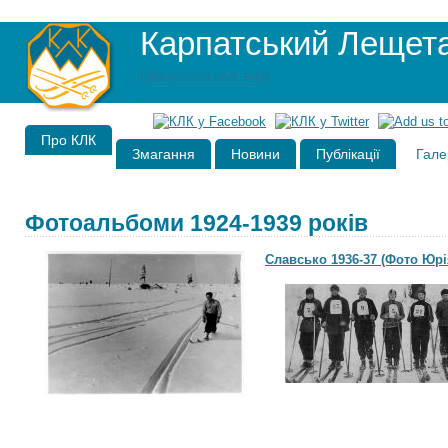
Карпатський Лещет
Пропустити навігацію
Про КЛК
Змагання
Новини
Публікації
Гале
Фотоальбоми 1924-1939 років
Славсько 1936-37 (Фото Юрі